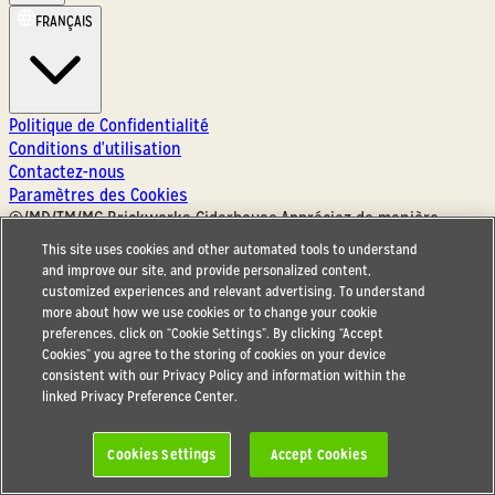
FRANÇAIS
Politique de Confidentialité
Conditions d'utilisation
Contactez-nous
Paramètres des Cookies
®/MD/TM/MC Brickworks Ciderhouse
.
Appréciez de manière
responsable
.
Ne partagez pas ce contenu avec des mineurs
.
Tous
This site uses cookies and other automated tools to understand
droits réservés
.
and improve our site, and provide personalized content,
®/MD/TM/MC Brickworks Ciderhouse. Appréciez de manière
customized experiences and relevant advertising. To understand
responsable. Ne partagez pas ce contenu avec des mineurs.
more about how we use cookies or to change your cookie
Tous droits réservés.
preferences, click on “Cookie Settings”. By clicking “Accept
Cookies” you agree to the storing of cookies on your device
consistent with our Privacy Policy and information within the
linked Privacy Preference Center.
Cookies Settings
Accept Cookies